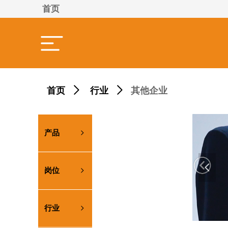
首页
其他企业
首页
ꄲ
行业
ꄲ
产品
ꁇ
넳
岗位
ꁇ
行业
ꁇ