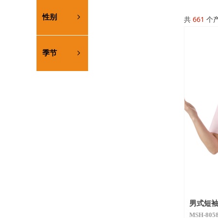
性别
ꁇ
共
661
个
季节
ꁇ
男式短
MSH-8058