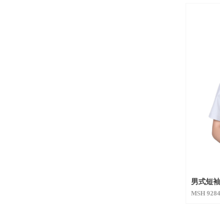
男式短
MSH 928