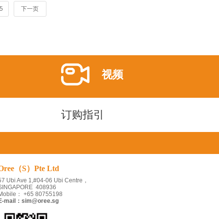
5
下一页
视频
订购指引
Oree（S）Pte Ltd
57 Ubi Ave 1,#04-06 Ubi Centre，
SINGAPORE
408936
Mobile： +65 80755198
E-mail：sim@oree.sg