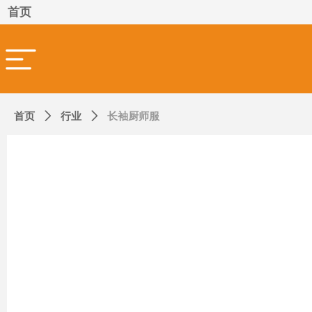
首页
首页
ꄲ
行业
ꄲ
长袖厨师服