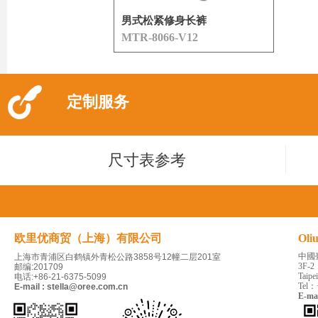
男式松紧修身长裤
MTR-8066-V12
定制服务
尺寸表参考
欧里优商贸（上海）有限公司
Oli
中國
上海市青浦区白鹤镇外青松公路3858号12幢二层201室
3F-2
邮编:201709
Taipe
电话:+86-21-6375-5099
Tel：
E-mail : stella@oree.com.cn
E-ma