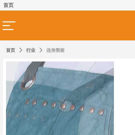
首页
首页
ꄲ
行业
ꄲ
连身围裙