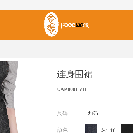
连身围裙
UAP 8001-V11
尺码
均码
颜色
深牛仔