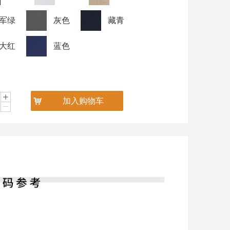
军绿
灰色
藏青
大红
蓝色
ꄸ
낙
加入购物车
ꄷ