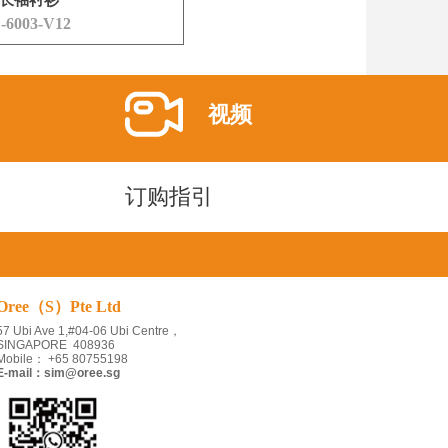
长袖衬衫
-6003-V12
视频
订购指引
Oree（S）Pte Ltd
57 Ubi Ave 1,#04-06 Ubi Centre，
SINGAPORE
408936
Mobile： +65 80755198
E-mail：sim@oree.sg