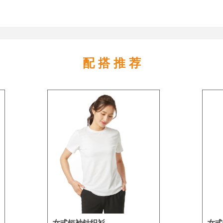
配 搭 推 荐