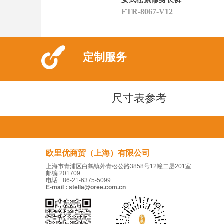
女式松紧修身长裤
FTR-8067-V12
定制服务
尺寸表参考
欧里优商贸（上海）有限公司
上海市青浦区白鹤镇外青松公路3858号12幢二层201室
邮编:201709
电话:+86-21-6375-5099
E-mail : stella@oree.com.cn