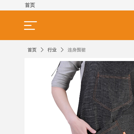
首页
首页
ꄲ
行业
ꄲ
连身围裙