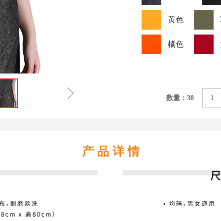
黄色
橘色
ꁇ
数量：30
产 品 详 情